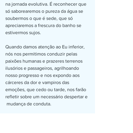
na jornada evolutiva. É reconhecer que 
só saborearemos o pureza da água se 
soubermos o que é sede, que só 
apreciaremos a frescura do banho se 
estivermos sujos.
Quando damos atenção ao Eu inferior, 
nós nos permitimos conduzir pelas 
paixões humanas e prazeres terrenos 
ilusórios e passageiros, agrilhoando 
nosso progresso e nos expondo aos 
cárceres da dor e vampiros das 
emoções, que cedo ou tarde, nos farão 
refletir sobre um necessário despertar e 
 mudança de conduta.
Se damos ouvido ao Eu superior, 
passamos a considerar o Universo como 
parte do Todo, em seus aspectos duais, 